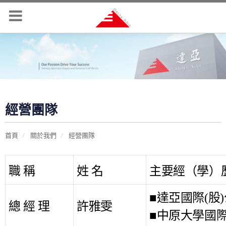
經營團隊
首頁
關於我們
經營團隊
職 稱
姓 名
主要經（學）
■
達亞國際
(
股
)
總 經 理
許雅雯
■
中原
大學國