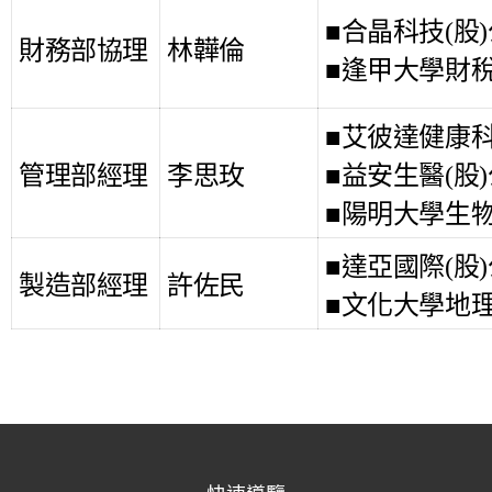
■
合晶科技(股
財務部協理
林韡倫
■
逢甲大學財
■
艾彼達健康科
管理部經理
李思玫
■
益安生醫(股
■
陽明大學生
■
達亞國際(股
製造部經理
許佐民
■
文化大學地